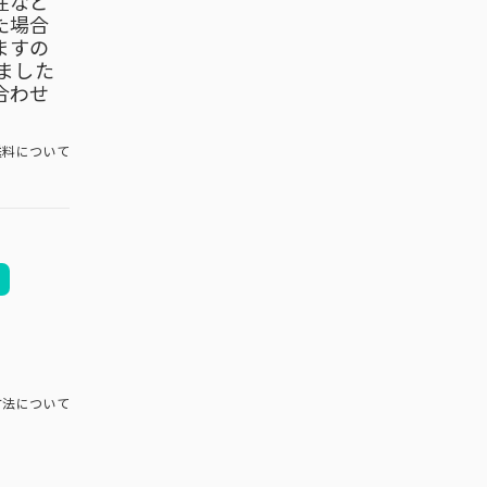
在など
た場合
ますの
ました
合わせ
料について
方法について