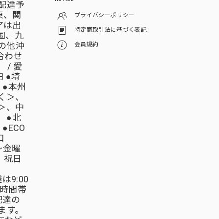
配達予
東、関
プライバシーポリシー
アは出
特定商取引法に基づく表記
国、九
の他沖
会員規約
合わせ
/ 愛
 ●埼
 ●本州
く＞、
＞、中
 ●北
●ECO
口
月～金曜
日・祝日
配達は9:00
0の時間帯
配達の
ます。