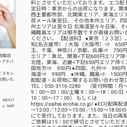
料とさせていただいております。 エコ配 
定日時：東京からの出荷になります。関
西主要都市部、北関東エリア、東海エリ
荷メール後翌日、 その他本州エリア、四
州エリアは翌々日 北海道翌々々日後、そ
縄離島エリアは御手数ですが直接お問い
ください。 【配送料】 ●東京（２３区）、 
知(名古屋市） / 大阪（大阪市）⇒ 650円
玉、千葉、神奈川 / 京都、兵庫⇒ 750円
各店臨店:
エリア：東北、関東<下記600円エリア除
ンアドバ
北陸、東海、近畿<下記650円エリア除く
国地方⇒ 950円 ●四国、九州⇒ 990円
てスキン
海道⇒ 990円 ●沖縄、離島⇒ 1500円 
利用いた
配配達・お荷物に関するお問い合わせ窓
TEL：050-3116-2280 （受付時間：
9：00～20：00/土曜 9：00～18：00/
10：00～17：00） もしくは
ABOUT
https://saihai.ecohai.co.jp/ ●ECO配再
MAP
～12:00／12:00～15:00／15:00～18:0
にて受付しております。また、当日の再
ご依頼は15：00で締切とさせていただき