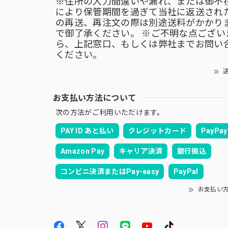
※住所の入力間違いや漏れ、または御不
により保管期間を過ぎて当社に返送され
の再送、再注文の際は別途送料がかかり
で御了承ください。 ※ご不明な点ござい
ら、上記窓口、もしくは弊社までお問い
ください。
送
お支払い方法について
次の方法がご利用いただけます。
PAY ID あと払い
クレジットカード
PayPay
Amazon Pay
キャリア決済
銀行振込
コンビニ決済またはPay-easy
PayPal
お支払い