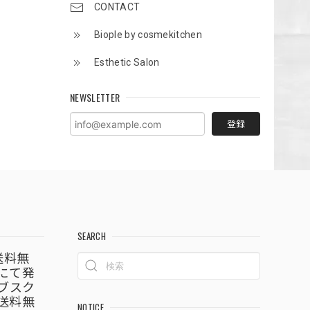
CONTACT
Biople by cosmekitchen
Esthetic Salon
NEWSLETTER
登録
SEARCH
送料無
~にて発
ブスク
送料無
NOTICE