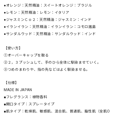
●オレンジ：天然精油：スイートオレンジ：ブラジル
●レモン：天然精油：レモン：イタリア
●ジャスミンＣｏ２：天然精油：ジャスミン：インド
●イランイラン：天然精油：イランイラン：コモロ諸島
●サンダルウッド：天然精油：サンダルウッド：インド
【使い方】
①オーバーキャップを取る
②２，３プッシュして、手のひら全体に馴染ませていく。
③つめのまわりや、指の先などはよく馴染ませる。
【仕様】
MADE IN JAPAN
■フレグランス：植物香料
■開口タイプ：スプレータイプ
■肌タイプ：乾燥肌、敏感肌、混合肌、普通肌、脂性肌（全肌O