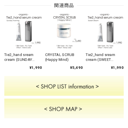
関連商品
Tie2_hand sream
CRYSTAL SCRUB
Tie2_hand sream
cream (SUNDAY
(Happy Mind)
cream (SWEET
MORNING)
DREAM)
¥1,990
¥5,490
¥1,990