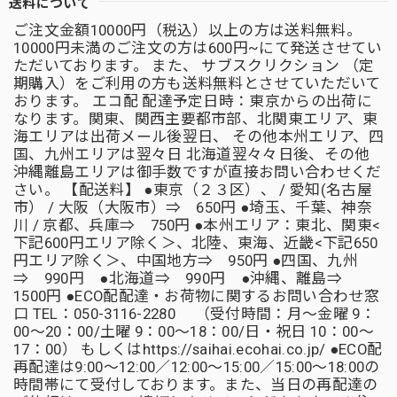
送料について
ご注文金額10000円（税込）以上の方は送料無料。
10000円未満のご注文の方は600円~にて発送させてい
ただいております。 また、 サブスクリクション （定
期購入）をご利用の方も送料無料とさせていただいて
おります。 エコ配 配達予定日時：東京からの出荷に
なります。関東、関西主要都市部、北関東エリア、東
海エリアは出荷メール後翌日、 その他本州エリア、四
国、九州エリアは翌々日 北海道翌々々日後、その他
沖縄離島エリアは御手数ですが直接お問い合わせくだ
さい。 【配送料】 ●東京（２３区）、 / 愛知(名古屋
市） / 大阪（大阪市）⇒ 650円 ●埼玉、千葉、神奈
川 / 京都、兵庫⇒ 750円 ●本州エリア：東北、関東<
下記600円エリア除く＞、北陸、東海、近畿<下記650
円エリア除く＞、中国地方⇒ 950円 ●四国、九州
⇒ 990円 ●北海道⇒ 990円 ●沖縄、離島⇒
1500円 ●ECO配配達・お荷物に関するお問い合わせ窓
口 TEL：050-3116-2280 （受付時間：月～金曜 9：
00～20：00/土曜 9：00～18：00/日・祝日 10：00～
17：00） もしくはhttps://saihai.ecohai.co.jp/ ●ECO配
再配達は9:00～12:00／12:00～15:00／15:00～18:00の
時間帯にて受付しております。また、当日の再配達の