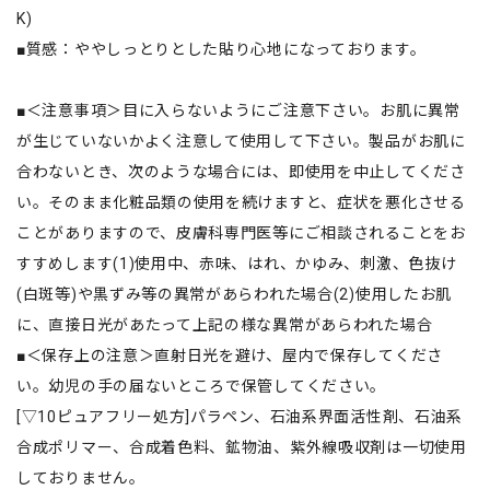
K)
■質感：ややしっとりとした貼り心地になっております。
■＜注意事項＞目に入らないようにご注意下さい。お肌に異常
が生じていないかよく注意して使用して下さい。製品がお肌に
合わないとき、次のような場合には、即使用を中止してくださ
い。そのまま化粧品類の使用を続けますと、症状を悪化させる
ことがありますので、皮膚科専門医等にご相談されることをお
すすめします(1)使用中、赤味、はれ、かゆみ、刺激、色抜け
(白斑等)や黒ずみ等の異常があらわれた場合(2)使用したお肌
に、直接日光があたって上記の様な異常があらわれた場合
■＜保存上の注意＞直射日光を避け、屋内で保存してくださ
い。幼児の手の届ないところで保管してください。
[▽10ピュアフリー処方]パラペン、石油系界面活性剤、石油系
合成ポリマー、合成着色料、鉱物油、紫外線吸収剤は一切使用
しておりません。