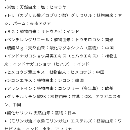
●岩塩：天然由来：塩：ヒマラヤ
●トリ（カプリル酸／カプリン酸）グリセリル：植物由来：ヤ
シ、パーム：東南アジア
●ＢＧ：植物由来：サトウキビ：インド
●ペンチレングリコール：植物由来：トウモロコシ：南米
●硫酸Ｍｇ：天然由来：酸化マグネシウム（鉱物）：中国
●インドナガコショウ果実エキス（ヒハツエキス）：植物由
来：インドナガコショウ（ヒハツ）：インド
●ヒメコウジ葉エキス：植物由来：ヒメコウジ：中国
●シコンエキス：植物由来：シコン：韓国
●アラントイン：植物由来：コンフリー（多年草）：欧州
●グリチルリチン酸2K：植物由来：甘草：CIS、アフガニスタ
ン、中国
●酸化セリウム 天然由来：鉱物：日本
●（モリンガ油／水添モリンガ油）エステルズ：植物由来：ワ
サビノキ：インド、南米、アフリカ