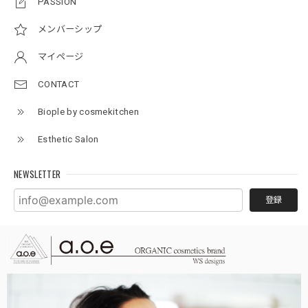
PASSION
メンバーシップ
マイページ
CONTACT
Biople by cosmekitchen
Esthetic Salon
NEWSLETTER
登録