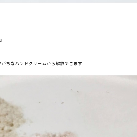
）
』
キがちなハンドクリームから解放できます