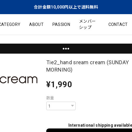
合計金額10,000円以上で送料無料
メンバー
CATEGORY
ABOUT
PASSION
CONTACT
シップ
●●●
Tie2_hand sream cream (SUNDAY
MORNING)
¥1,990
数量
International shipping availabl