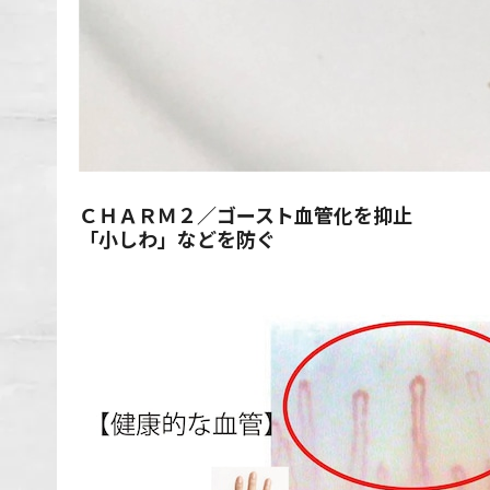
ＣＨＡＲＭ２／ゴースト血管化を抑止
「小しわ」などを防ぐ