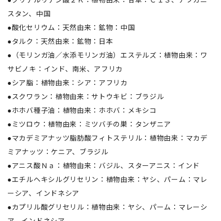
●グリチルリチン酸２Ｋ：植物由来：甘草：ＣＩＳ、アフガニ
スタン、中国
●酸化セリウム：天然由来：鉱物：中国
●タルク：天然由来：鉱物：日本
●（モリンガ油／水添モリンガ油）エステルズ：植物由来：ワ
サビノキ：インド、南米、アフリカ
●シア脂：植物由来：シア：アフリカ
●スクワラン：植物由来：サトウキビ：ブラジル
●ホホバ種子油：植物由来：ホホバ：メキシコ
●ミツロウ：植物由来：ミツバチの巣：タンザニア
●マカデミアナッツ脂肪酸フィトステリル：植物由来：マカデ
ミアナッツ：ケニア、ブラジル
●アニス酸Ｎａ：植物由来：バジル、スターアニス：インド
●エチルヘキシルグリセリン：植物由来：ヤシ、パーム：マレ
ーシア、インドネシア
●カプリル酸グリセリル：植物由来：ヤシ、パーム：マレーシ