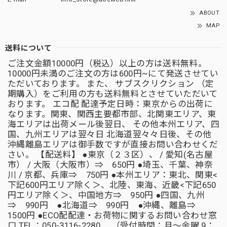
ABOUT
MAP
送料について
ご注文金額10000円（税込）以上の方は送料無料。
10000円未満のご注文の方は600円~にて発送させてい
ただいております。 また、 サブスクリクション （定
期購入）をご利用の方も送料無料とさせていただいて
おります。 エコ配 配達予定日時：東京からの出荷に
なります。関東、関西主要都市部、北関東エリア、東
海エリアは出荷メール後翌日、 その他本州エリア、四
国、九州エリアは翌々日 北海道翌々々日後、その他
沖縄離島エリアは御手数ですが直接お問い合わせくだ
さい。 【配送料】 ●東京（２３区）、 / 愛知(名古屋
市） / 大阪（大阪市）⇒ 650円 ●埼玉、千葉、神奈
川 / 京都、兵庫⇒ 750円 ●本州エリア：東北、関東<
下記600円エリア除く＞、北陸、東海、近畿<下記650
円エリア除く＞、中国地方⇒ 950円 ●四国、九州
⇒ 990円 ●北海道⇒ 990円 ●沖縄、離島⇒
1500円 ●ECO配配達・お荷物に関するお問い合わせ窓
口 TEL：050-3116-2280 （受付時間：月～金曜 9：