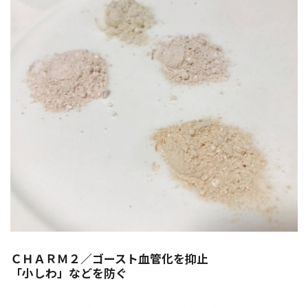
ＣＨＡＲＭ２／ゴースト血管化を抑止
「小しわ」などを防ぐ