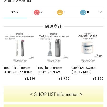
ショップの評価
すべて
7
1
0
関連商品
Tie2＿Hand serum
Tie2_hand sream
CRYSTAL SCRUB
cream SPRAY (PINK
cream (SUNDAY
(Happy Mind)
BLOSSOM)
MORNING)
¥2,200
¥1,990
¥5,490