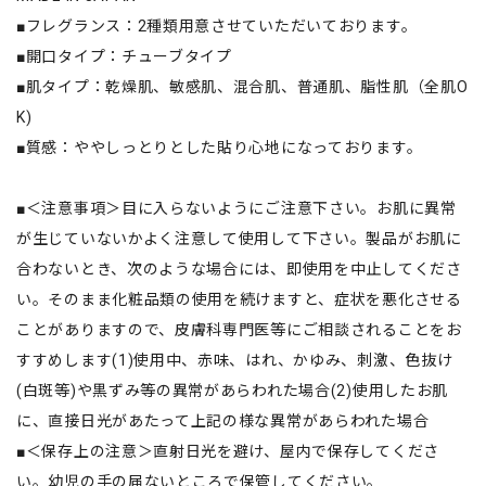
■フレグランス：2種類用意させていただいております。
■開口タイプ：チューブタイプ
■肌タイプ：乾燥肌、敏感肌、混合肌、普通肌、脂性肌（全肌O
K)
■質感：ややしっとりとした貼り心地になっております。
■＜注意事項＞目に入らないようにご注意下さい。お肌に異常
が生じていないかよく注意して使用して下さい。製品がお肌に
合わないとき、次のような場合には、即使用を中止してくださ
い。そのまま化粧品類の使用を続けますと、症状を悪化させる
ことがありますので、皮膚科専門医等にご相談されることをお
すすめします(1)使用中、赤味、はれ、かゆみ、刺激、色抜け
(白斑等)や黒ずみ等の異常があらわれた場合(2)使用したお肌
に、直接日光があたって上記の様な異常があらわれた場合
■＜保存上の注意＞直射日光を避け、屋内で保存してくださ
い。幼児の手の届ないところで保管してください。