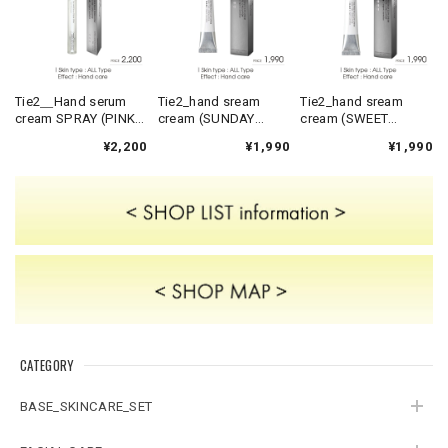
Tie2＿Hand serum
Tie2_hand sream
Tie2_hand sream
cream SPRAY (PINK
cream (SUNDAY
cream (SWEET
BLOSSOM)
MORNING)
DREAM)
¥2,200
¥1,990
¥1,990
CATEGORY
BASE_SKINCARE_SET