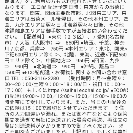
期購入）をご利用の方も送料無料とさせていただいて
おります。 エコ配 配達予定日時：東京からの出荷に
なります。関東、関西主要都市部、北関東エリア、東
海エリアは出荷メール後翌日、 その他本州エリア、四
国、九州エリアは翌々日 北海道翌々々日後、その他
沖縄離島エリアは御手数ですが直接お問い合わせくだ
さい。 【配送料】 ●東京（２３区）、 / 愛知(名古屋
市） / 大阪（大阪市）⇒ 650円 ●埼玉、千葉、神奈
川 / 京都、兵庫⇒ 750円 ●本州エリア：東北、関東<
下記600円エリア除く＞、北陸、東海、近畿<下記650
円エリア除く＞、中国地方⇒ 950円 ●四国、九州
⇒ 990円 ●北海道⇒ 990円 ●沖縄、離島⇒
1500円 ●ECO配配達・お荷物に関するお問い合わせ窓
口 TEL：050-3116-2280 （受付時間：月～金曜 9：
00～20：00/土曜 9：00～18：00/日・祝日 10：00～
17：00） もしくはhttps://saihai.ecohai.co.jp/ ●ECO配
再配達は9:00～12:00／12:00～15:00／15:00～18:00の
時間帯にて受付しております。また、当日の再配達の
ご依頼は15：00で締切とさせていただきます。 ※住
所の入力間違いや漏れ、または御不在などにより保管
期間を過ぎて当社に返送された場合の再送、再注文の
際は別途送料がかかりますので御了承ください。 ※
ご不明な点ございましたら、上記窓口、もしくは弊社