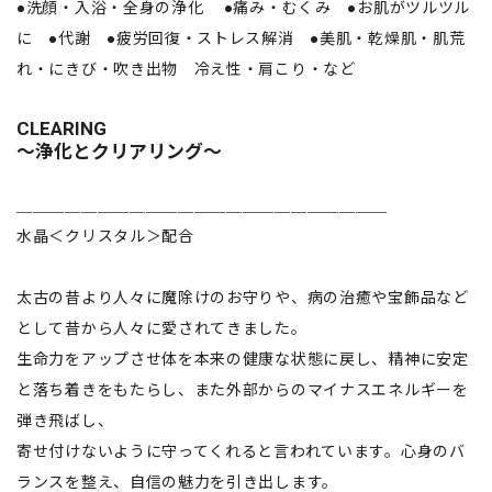
●洗顔・入浴・全身の浄化 ●痛み・むくみ ●お肌がツルツル
に ●代謝 ●疲労回復・ストレス解消 ●美肌・乾燥肌・肌荒
れ・にきび・吹き出物 冷え性・肩こり・など
CLEARING
～浄化とクリアリング～
＿＿＿＿＿＿＿＿＿＿＿＿＿＿＿＿＿＿＿＿＿＿＿
水晶＜クリスタル＞配合
太古の昔より人々に魔除けのお守りや、病の治癒や宝飾品など
として昔から人々に愛されてきました。
生命力をアップさせ体を本来の健康な状態に戻し、精神に安定
と落ち着きをもたらし、また外部からのマイナスエネルギーを
弾き飛ばし、
寄せ付けないように守ってくれると言われています。心身のバ
ランスを整え、自信の魅力を引き出します。